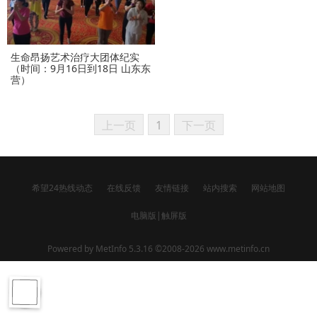
生命昂扬艺术治疗大团体纪实
（时间：9月16日到18日 山东东
营）
上一页
1
下一页
希望24热线动态
在线反馈
友情链接
站内搜索
网站地图
电脑版
|
触屏版
Powered by
MetInfo 5.3.16
©2008-2026
www.metinfo.cn